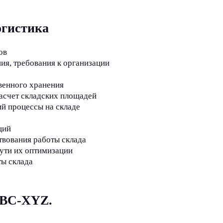
огистика
ов
ия, требования к организации
венного хранения
асчет складских площадей
й процессы на складе
ций
твования работы склада
пути их оптимизации
ты склада
ABC-XYZ.