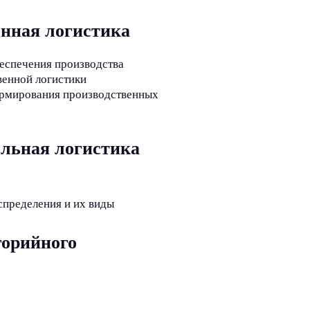
енная логистика
еспечения производства
венной логистики
ормирования производственных
ельная логистика
пределения и их виды
горийного