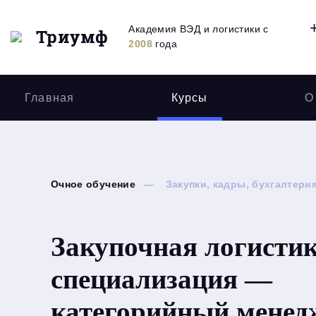
Академия ВЭД и логистики с
Триумф
2008
года
Главная
Курсы
О
Очное обучение
Закупки, кадры, бухгалтери
Закупочная логистик
специализация —
категорийный менед