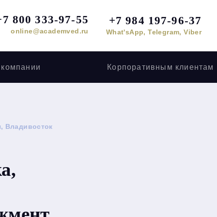
+7 800 333-97-55
+7 984 197-96-37
online@academved.ru
What'sApp, Telegram, Viber
 компании
Корпоративным клиентам
я, Владивосток
а,
жмент