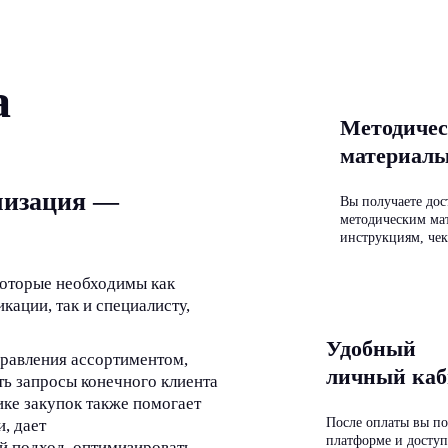
а
Методичес
материал
лизация —
Вы получаете дос
методическим ма
инструкциям, чек
которые необходимы как
ации, так и специалисту,
Удобный
правления ассортиментом,
личный каб
ть запросы конечного клиента
ике закупок также помогает
После оплаты вы по
, дает
платформе и доступ
й подход, оптимизировать