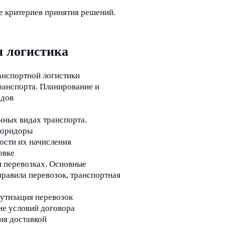
е критериев принятия решений.
я логистика
анспортной логистики
ранспорта. Планирование и
одов
чных видах транспорта.
коридоры
ости их начисления
овке
 перевозках. Основные
равила перевозок, транспортная
утизация перевозок
ие условий договора
ия доставкой